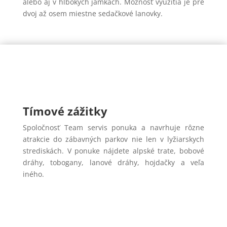
alebo aj v hlbokých jamkách. Možnosť využitia je pre
dvoj až osem miestne sedačkové lanovky.
Tímové zážitky
Spoločnosť Team servis ponuka a navrhuje rôzne
atrakcie do zábavných parkov nie len v lyžiarskych
strediskách. V ponuke nájdete alpské trate, bobové
dráhy, tobogany, lanové dráhy, hojdačky a veľa
iného.