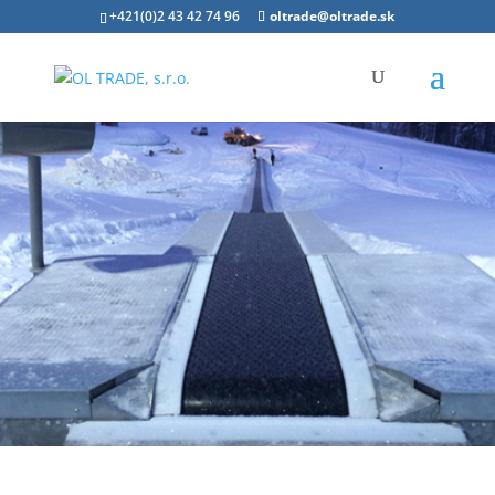
+421(0)2 43 42 74 96
oltrade@oltrade.sk
TEAM
SERVICE
;