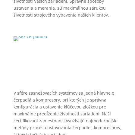
životnosti Vašich zariadení. Správne spôsoby
ustavenia a merania, sú maximálnou zárukou
životnosti strojového vybavenia našich klientov.
V sfére zasnežovacích systémov sa jedná hlavne o
čerpadlá a kompresory, pri ktorých je správna
konfigurácia a ustavenie kľúčovou zložkou pre
maximálne predĺženie životnosti zariadení. Naši
certifikovaní zamestnanci využívajú najmodernejšie
metódy procesu ustavovania čerpadiel, kompresorov,
či iných točivých zariadení.