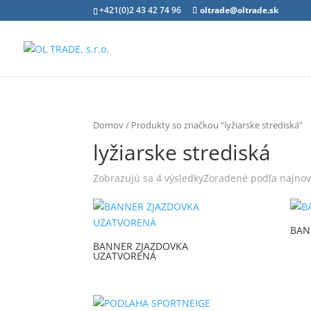
+421(0)2 43 42 74 96
oltrade@oltrade.sk
Domov
/ Produkty so značkou “lyžiarske strediská”
lyžiarske strediská
Zobrazujú sa 4 výsledky
Zoradené podľa najnov
BAN
BANNER ZJAZDOVKA
UZATVORENÁ