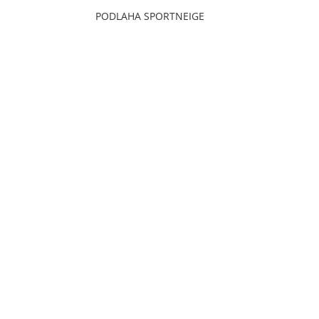
PODLAHA SPORTNEIGE
OL TRADE s.r.o.
Pod Gaštanmi 8 ,
82107, Bratislava